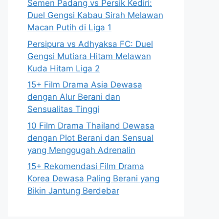
Semen Padang vs Persik Kediri:
Duel Gengsi Kabau Sirah Melawan
Macan Putih di Liga 1
Persipura vs Adhyaksa FC: Duel
Gengsi Mutiara Hitam Melawan
Kuda Hitam Liga 2
15+ Film Drama Asia Dewasa
dengan Alur Berani dan
Sensualitas Tinggi
10 Film Drama Thailand Dewasa
dengan Plot Berani dan Sensual
yang Menggugah Adrenalin
15+ Rekomendasi Film Drama
Korea Dewasa Paling Berani yang
Bikin Jantung Berdebar