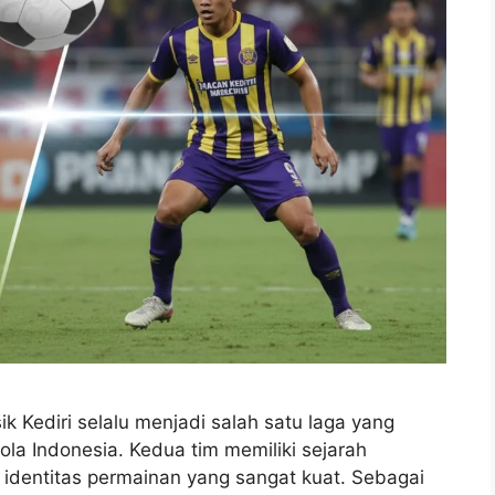
 Kediri selalu menjadi salah satu laga yang
ola Indonesia. Kedua tim memiliki sejarah
n identitas permainan yang sangat kuat. Sebagai