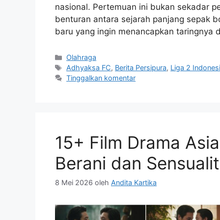
nasional. Pertemuan ini bukan sekadar pe
benturan antara sejarah panjang sepak 
baru yang ingin menancapkan taringnya 
Kategori
Olahraga
Tag
Adhyaksa FC
,
Berita Persipura
,
Liga 2 Indones
Tinggalkan komentar
15+ Film Drama Asi
Berani dan Sensualit
8 Mei 2026
oleh
Andita Kartika