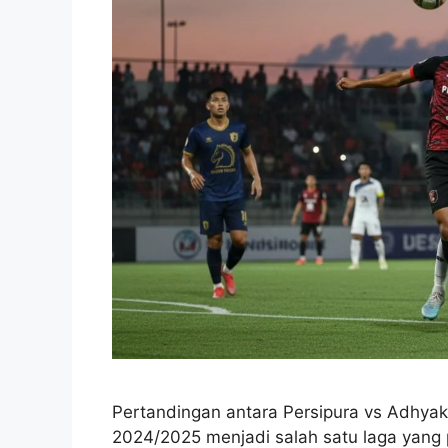
Pertandingan antara Persipura vs Adhyak
2024/2025 menjadi salah satu laga yang p