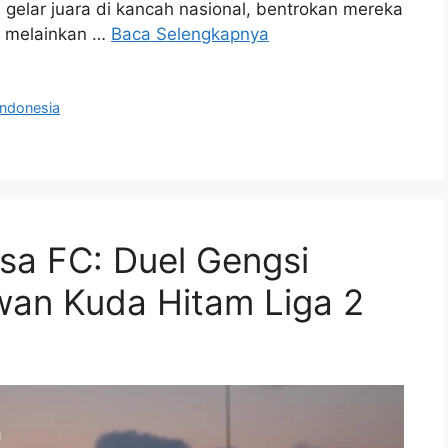
gelar juara di kancah nasional, bentrokan mereka
, melainkan …
Baca Selengkapnya
Indonesia
sa FC: Duel Gengsi
wan Kuda Hitam Liga 2