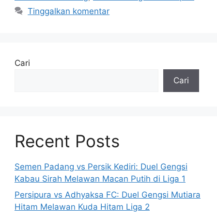
Tinggalkan komentar
Cari
Cari
Recent Posts
Semen Padang vs Persik Kediri: Duel Gengsi
Kabau Sirah Melawan Macan Putih di Liga 1
Persipura vs Adhyaksa FC: Duel Gengsi Mutiara
Hitam Melawan Kuda Hitam Liga 2