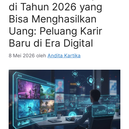
di Tahun 2026 yang
Bisa Menghasilkan
Uang: Peluang Karir
Baru di Era Digital
8 Mei 2026
oleh
Andita Kartika