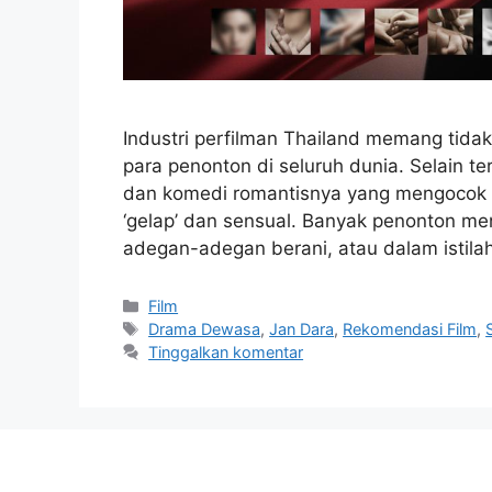
Industri perfilman Thailand memang tida
para penonton di seluruh dunia. Selain 
dan komedi romantisnya yang mengocok per
‘gelap’ dan sensual. Banyak penonton men
adegan-adegan berani, atau dalam istila
Kategori
Film
Tag
Drama Dewasa
,
Jan Dara
,
Rekomendasi Film
,
Tinggalkan komentar