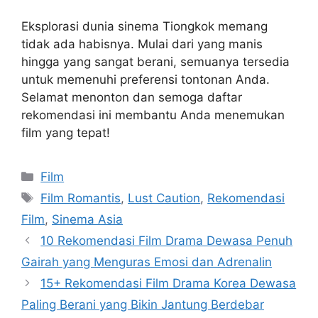
Eksplorasi dunia sinema Tiongkok memang
tidak ada habisnya. Mulai dari yang manis
hingga yang sangat berani, semuanya tersedia
untuk memenuhi preferensi tontonan Anda.
Selamat menonton dan semoga daftar
rekomendasi ini membantu Anda menemukan
film yang tepat!
Kategori
Film
Tag
Film Romantis
,
Lust Caution
,
Rekomendasi
Film
,
Sinema Asia
10 Rekomendasi Film Drama Dewasa Penuh
Gairah yang Menguras Emosi dan Adrenalin
15+ Rekomendasi Film Drama Korea Dewasa
Paling Berani yang Bikin Jantung Berdebar