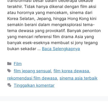
transformasi besar dalam beberapa dekade
terakhir. Tidak hanya dikenal dengan film aksi
atau horornya yang mencekam, sinema dari
Korea Selatan, Jepang, hingga Hong Kong kini
semakin berani dalam mengeksplorasi tema-
tema dewasa yang provokatif. Banyak penonton
yang mencari referensi film drama Asia yang
banyak esek-eseknya membuat si jony tegang
bukan sekadar …
Baca Selengkapnya
Kategori
Film
Tag
film jepang sensual
,
film korea dewasa
,
rekomendasi film dewasa
,
sinema asia terbaik
Tinggalkan komentar