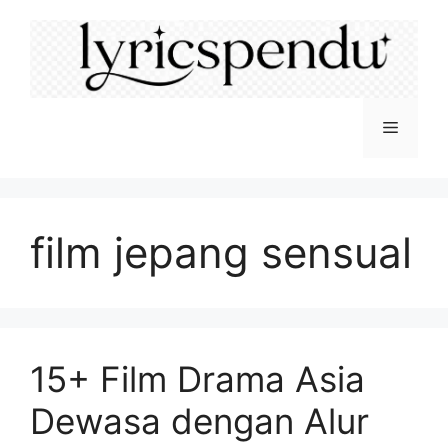
Langsung
ke
isi
Menu
film jepang sensual
15+ Film Drama Asia
Dewasa dengan Alur