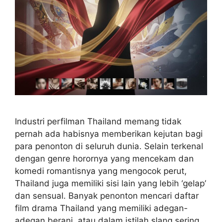
Industri perfilman Thailand memang tidak
pernah ada habisnya memberikan kejutan bagi
para penonton di seluruh dunia. Selain terkenal
dengan genre horornya yang mencekam dan
komedi romantisnya yang mengocok perut,
Thailand juga memiliki sisi lain yang lebih ‘gelap’
dan sensual. Banyak penonton mencari daftar
film drama Thailand yang memiliki adegan-
adegan berani, atau dalam istilah slang sering