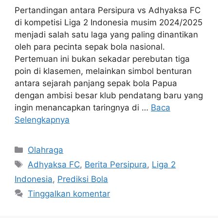
Pertandingan antara Persipura vs Adhyaksa FC
di kompetisi Liga 2 Indonesia musim 2024/2025
menjadi salah satu laga yang paling dinantikan
oleh para pecinta sepak bola nasional.
Pertemuan ini bukan sekadar perebutan tiga
poin di klasemen, melainkan simbol benturan
antara sejarah panjang sepak bola Papua
dengan ambisi besar klub pendatang baru yang
ingin menancapkan taringnya di …
Baca
Selengkapnya
Kategori
Olahraga
Tag
Adhyaksa FC
,
Berita Persipura
,
Liga 2
Indonesia
,
Prediksi Bola
Tinggalkan komentar