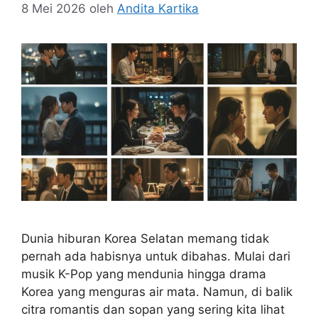
8 Mei 2026
oleh
Andita Kartika
Dunia hiburan Korea Selatan memang tidak
pernah ada habisnya untuk dibahas. Mulai dari
musik K-Pop yang mendunia hingga drama
Korea yang menguras air mata. Namun, di balik
citra romantis dan sopan yang sering kita lihat