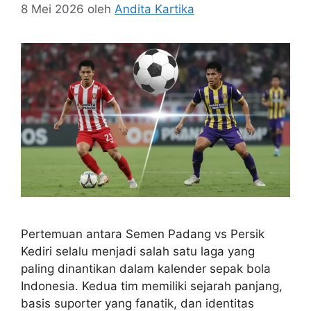
8 Mei 2026
oleh
Andita Kartika
Pertemuan antara Semen Padang vs Persik
Kediri selalu menjadi salah satu laga yang
paling dinantikan dalam kalender sepak bola
Indonesia. Kedua tim memiliki sejarah panjang,
basis suporter yang fanatik, dan identitas