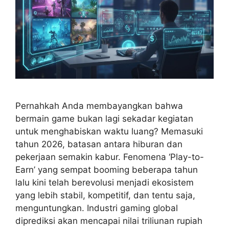
Pernahkah Anda membayangkan bahwa
bermain game bukan lagi sekadar kegiatan
untuk menghabiskan waktu luang? Memasuki
tahun 2026, batasan antara hiburan dan
pekerjaan semakin kabur. Fenomena ‘Play-to-
Earn’ yang sempat booming beberapa tahun
lalu kini telah berevolusi menjadi ekosistem
yang lebih stabil, kompetitif, dan tentu saja,
menguntungkan. Industri gaming global
diprediksi akan mencapai nilai triliunan rupiah