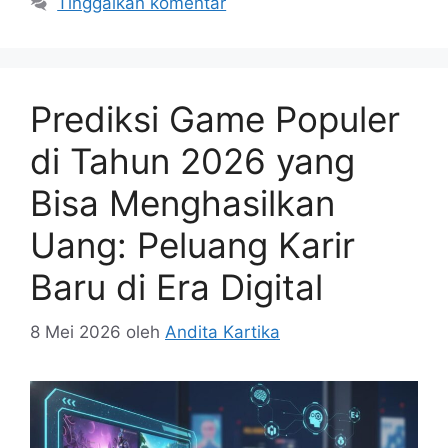
Tinggalkan komentar
Prediksi Game Populer
di Tahun 2026 yang
Bisa Menghasilkan
Uang: Peluang Karir
Baru di Era Digital
8 Mei 2026
oleh
Andita Kartika