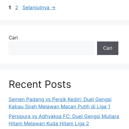
Halaman
Halaman
1
2
Selanjutnya
→
Cari
Cari
Recent Posts
Semen Padang vs Persik Kediri: Duel Gengsi
Kabau Sirah Melawan Macan Putih di Liga 1
Persipura vs Adhyaksa FC: Duel Gengsi Mutiara
Hitam Melawan Kuda Hitam Liga 2