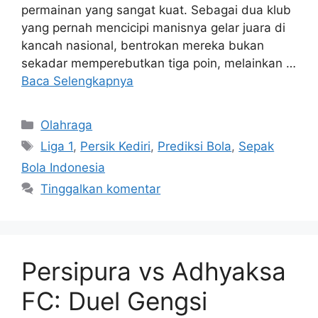
permainan yang sangat kuat. Sebagai dua klub
yang pernah mencicipi manisnya gelar juara di
kancah nasional, bentrokan mereka bukan
sekadar memperebutkan tiga poin, melainkan …
Baca Selengkapnya
Kategori
Olahraga
Tag
Liga 1
,
Persik Kediri
,
Prediksi Bola
,
Sepak
Bola Indonesia
Tinggalkan komentar
Persipura vs Adhyaksa
FC: Duel Gengsi