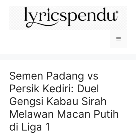
Langsung
ke
isi
Menu
Semen Padang vs
Persik Kediri: Duel
Gengsi Kabau Sirah
Melawan Macan Putih
di Liga 1