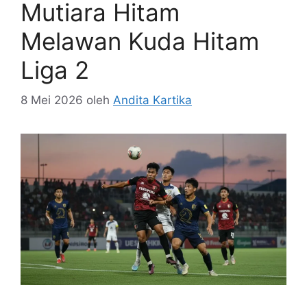
Mutiara Hitam
Melawan Kuda Hitam
Liga 2
8 Mei 2026
oleh
Andita Kartika