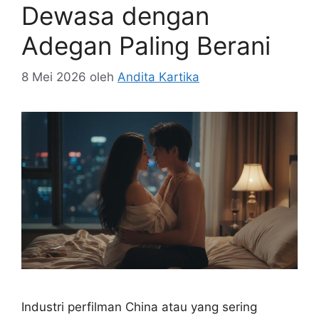
Dewasa dengan
Adegan Paling Berani
8 Mei 2026
oleh
Andita Kartika
Industri perfilman China atau yang sering