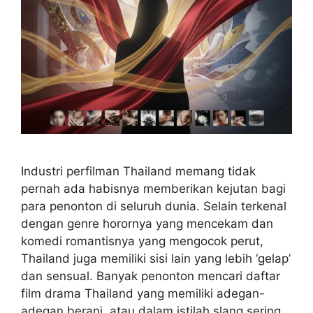
Industri perfilman Thailand memang tidak
pernah ada habisnya memberikan kejutan bagi
para penonton di seluruh dunia. Selain terkenal
dengan genre horornya yang mencekam dan
komedi romantisnya yang mengocok perut,
Thailand juga memiliki sisi lain yang lebih ‘gelap’
dan sensual. Banyak penonton mencari daftar
film drama Thailand yang memiliki adegan-
adegan berani, atau dalam istilah slang sering