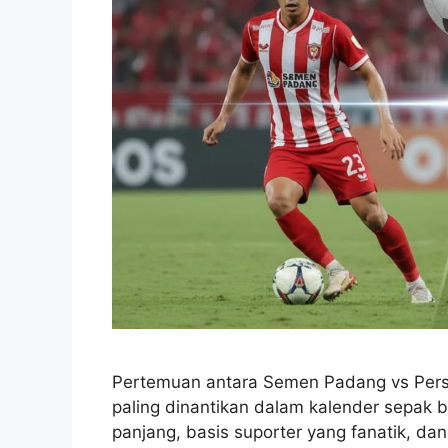
Pertemuan antara Semen Padang vs Persik
paling dinantikan dalam kalender sepak b
panjang, basis suporter yang fanatik, da