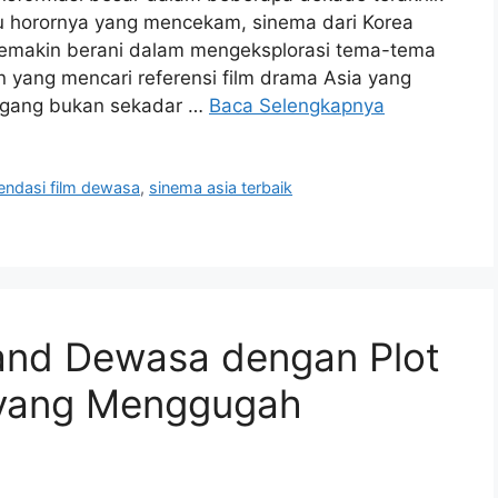
au horornya yang mencekam, sinema dari Korea
 semakin berani dalam mengeksplorasi tema-tema
 yang mencari referensi film drama Asia yang
egang bukan sekadar …
Baca Selengkapnya
ndasi film dewasa
,
sinema asia terbaik
land Dewasa dengan Plot
 yang Menggugah