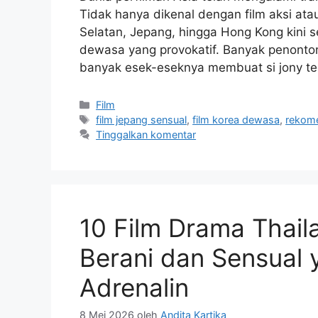
Tidak hanya dikenal dengan film aksi at
Selatan, Jepang, hingga Hong Kong kini
dewasa yang provokatif. Banyak penonton
banyak esek-eseknya membuat si jony t
Kategori
Film
Tag
film jepang sensual
,
film korea dewasa
,
rekome
Tinggalkan komentar
10 Film Drama Thai
Berani dan Sensual
Adrenalin
8 Mei 2026
oleh
Andita Kartika