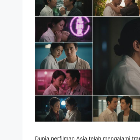
Dunia perfilman Asia telah mengalami tr