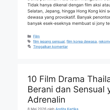
Tidak hanya dikenal dengan film aksi at
Selatan, Jepang, hingga Hong Kong kini
dewasa yang provokatif. Banyak penonton
banyak esek-eseknya membuat si jony t
Kategori
Film
Tag
film jepang sensual
,
film korea dewasa
,
rekome
Tinggalkan komentar
10 Film Drama Thai
Berani dan Sensual
Adrenalin
8 Mei 2026
oleh
Andita Kartika