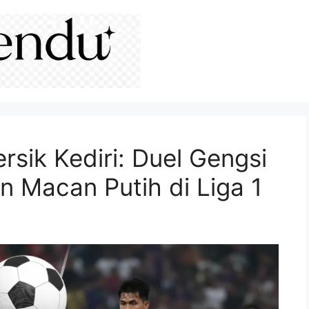
sik Kediri: Duel Gengsi
 Macan Putih di Liga 1