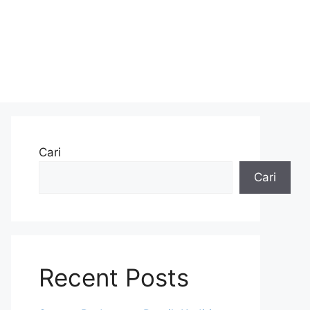
Cari
Cari
Recent Posts