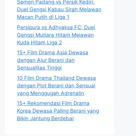
Semen Padang vs Persik Kediri:
Duel Gengsi Kabau Sirah Melawan
Macan Putih di Liga 1
Persipura vs Adhyaksa FC: Duel
Gengsi Mutiara Hitam Melawan
Kuda Hitam Liga 2
15+ Film Drama Asia Dewasa
dengan Alur Berani dan
Sensualitas Tinggi
10 Film Drama Thailand Dewasa
dengan Plot Berani dan Sensual
yang Menggugah Adrenalin
15+ Rekomendasi Film Drama
Korea Dewasa Paling Berani yang
Bikin Jantung Berdebar