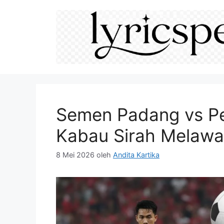
Langsung
ke
isi
Semen Padang vs Per
Kabau Sirah Melawan
8 Mei 2026
oleh
Andita Kartika