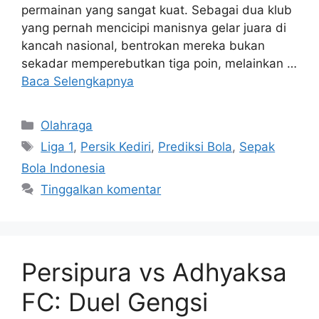
permainan yang sangat kuat. Sebagai dua klub
yang pernah mencicipi manisnya gelar juara di
kancah nasional, bentrokan mereka bukan
sekadar memperebutkan tiga poin, melainkan …
Baca Selengkapnya
Kategori
Olahraga
Tag
Liga 1
,
Persik Kediri
,
Prediksi Bola
,
Sepak
Bola Indonesia
Tinggalkan komentar
Persipura vs Adhyaksa
FC: Duel Gengsi