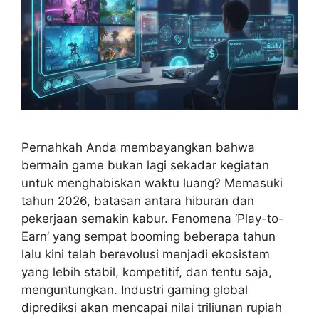
Pernahkah Anda membayangkan bahwa
bermain game bukan lagi sekadar kegiatan
untuk menghabiskan waktu luang? Memasuki
tahun 2026, batasan antara hiburan dan
pekerjaan semakin kabur. Fenomena ‘Play-to-
Earn’ yang sempat booming beberapa tahun
lalu kini telah berevolusi menjadi ekosistem
yang lebih stabil, kompetitif, dan tentu saja,
menguntungkan. Industri gaming global
diprediksi akan mencapai nilai triliunan rupiah