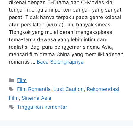
dikenal dengan C-Drama dan C-Movies kini
tengah mengalami perkembangan yang sangat
pesat. Tidak hanya terpaku pada genre kolosal
atau persilatan (wuxia), kini banyak sineas
Tiongkok yang mulai berani mengeksplorasi
tema-tema dewasa yang lebih intim dan
realistis. Bagi para penggemar sinema Asia,
mencari film drama China yang memiliki adegan
romantis …
Baca Selengkapnya
Kategori
Film
Tag
Film Romantis
,
Lust Caution
,
Rekomendasi
Film
,
Sinema Asia
Tinggalkan komentar