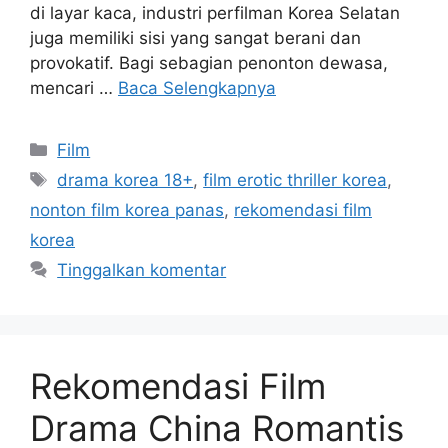
di layar kaca, industri perfilman Korea Selatan
juga memiliki sisi yang sangat berani dan
provokatif. Bagi sebagian penonton dewasa,
mencari …
Baca Selengkapnya
Kategori
Film
Tag
drama korea 18+
,
film erotic thriller korea
,
nonton film korea panas
,
rekomendasi film
korea
Tinggalkan komentar
Rekomendasi Film
Drama China Romantis