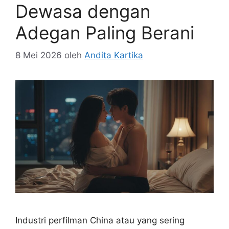
Dewasa dengan
Adegan Paling Berani
8 Mei 2026
oleh
Andita Kartika
Industri perfilman China atau yang sering