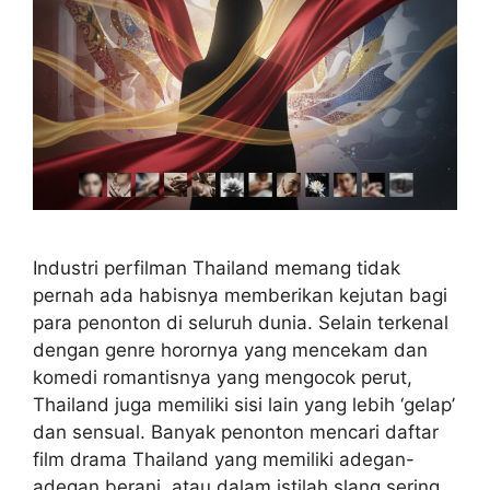
Industri perfilman Thailand memang tidak
pernah ada habisnya memberikan kejutan bagi
para penonton di seluruh dunia. Selain terkenal
dengan genre horornya yang mencekam dan
komedi romantisnya yang mengocok perut,
Thailand juga memiliki sisi lain yang lebih ‘gelap’
dan sensual. Banyak penonton mencari daftar
film drama Thailand yang memiliki adegan-
adegan berani, atau dalam istilah slang sering