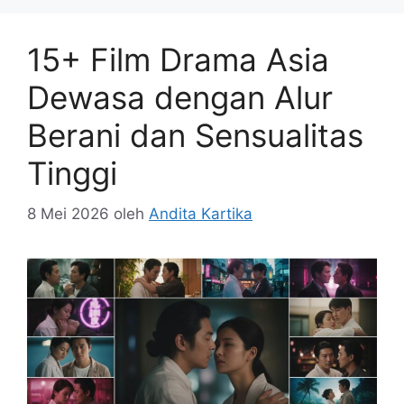
15+ Film Drama Asia
Dewasa dengan Alur
Berani dan Sensualitas
Tinggi
8 Mei 2026
oleh
Andita Kartika