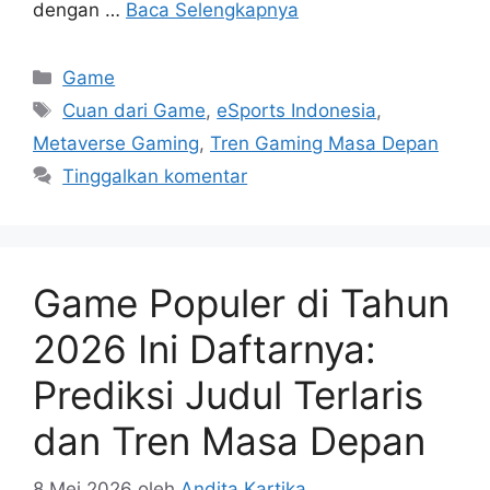
dengan …
Baca Selengkapnya
Kategori
Game
Tag
Cuan dari Game
,
eSports Indonesia
,
Metaverse Gaming
,
Tren Gaming Masa Depan
Tinggalkan komentar
Game Populer di Tahun
2026 Ini Daftarnya:
Prediksi Judul Terlaris
dan Tren Masa Depan
8 Mei 2026
oleh
Andita Kartika