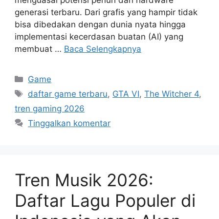
generasi terbaru. Dari grafis yang hampir tidak
bisa dibedakan dengan dunia nyata hingga
implementasi kecerdasan buatan (AI) yang
membuat …
Baca Selengkapnya
Kategori
Game
Tag
daftar game terbaru
,
GTA VI
,
The Witcher 4
,
tren gaming 2026
Tinggalkan komentar
Tren Musik 2026:
Daftar Lagu Populer di