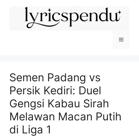
Langsung
ke
isi
Menu
Semen Padang vs
Persik Kediri: Duel
Gengsi Kabau Sirah
Melawan Macan Putih
di Liga 1