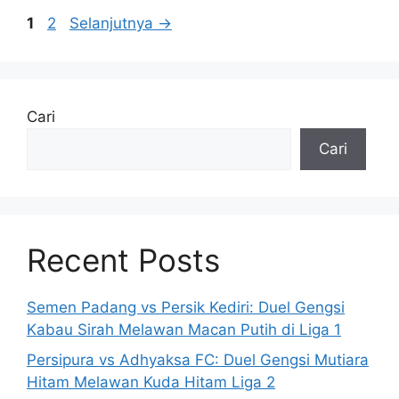
Halaman
Halaman
1
2
Selanjutnya
→
Cari
Cari
Recent Posts
Semen Padang vs Persik Kediri: Duel Gengsi
Kabau Sirah Melawan Macan Putih di Liga 1
Persipura vs Adhyaksa FC: Duel Gengsi Mutiara
Hitam Melawan Kuda Hitam Liga 2