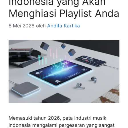
Indonesia yang Akan
Menghiasi Playlist Anda
8 Mei 2026
oleh
Andita Kartika
Memasuki tahun 2026, peta industri musik
Indonesia mengalami pergeseran yang sangat