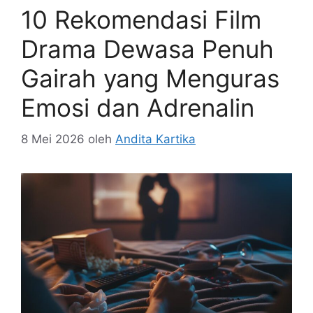
10 Rekomendasi Film
Drama Dewasa Penuh
Gairah yang Menguras
Emosi dan Adrenalin
8 Mei 2026
oleh
Andita Kartika