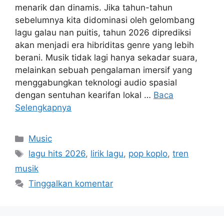
menarik dan dinamis. Jika tahun-tahun
sebelumnya kita didominasi oleh gelombang
lagu galau nan puitis, tahun 2026 diprediksi
akan menjadi era hibriditas genre yang lebih
berani. Musik tidak lagi hanya sekadar suara,
melainkan sebuah pengalaman imersif yang
menggabungkan teknologi audio spasial
dengan sentuhan kearifan lokal …
Baca
Selengkapnya
Kategori
Music
Tag
lagu hits 2026
,
lirik lagu
,
pop koplo
,
tren
musik
Tinggalkan komentar