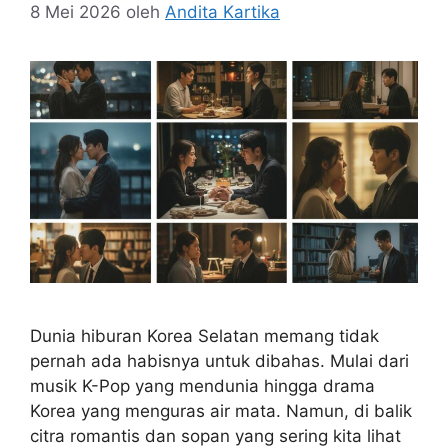
8 Mei 2026
oleh
Andita Kartika
Dunia hiburan Korea Selatan memang tidak
pernah ada habisnya untuk dibahas. Mulai dari
musik K-Pop yang mendunia hingga drama
Korea yang menguras air mata. Namun, di balik
citra romantis dan sopan yang sering kita lihat