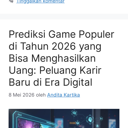
Tinggalkan komentar
Prediksi Game Populer
di Tahun 2026 yang
Bisa Menghasilkan
Uang: Peluang Karir
Baru di Era Digital
8 Mei 2026
oleh
Andita Kartika