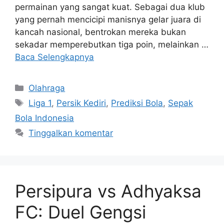
permainan yang sangat kuat. Sebagai dua klub
yang pernah mencicipi manisnya gelar juara di
kancah nasional, bentrokan mereka bukan
sekadar memperebutkan tiga poin, melainkan …
Baca Selengkapnya
Kategori
Olahraga
Tag
Liga 1
,
Persik Kediri
,
Prediksi Bola
,
Sepak
Bola Indonesia
Tinggalkan komentar
Persipura vs Adhyaksa
FC: Duel Gengsi