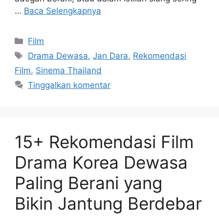
…
Baca Selengkapnya
Kategori
Film
Tag
Drama Dewasa
,
Jan Dara
,
Rekomendasi
Film
,
Sinema Thailand
Tinggalkan komentar
15+ Rekomendasi Film
Drama Korea Dewasa
Paling Berani yang
Bikin Jantung Berdebar