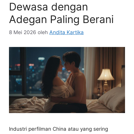
Dewasa dengan
Adegan Paling Berani
8 Mei 2026
oleh
Andita Kartika
Industri perfilman China atau yang sering