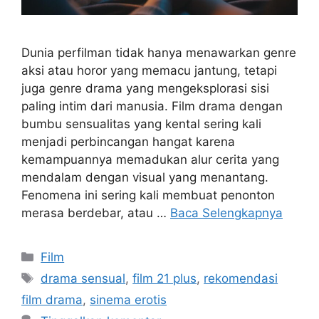
Dunia perfilman tidak hanya menawarkan genre
aksi atau horor yang memacu jantung, tetapi
juga genre drama yang mengeksplorasi sisi
paling intim dari manusia. Film drama dengan
bumbu sensualitas yang kental sering kali
menjadi perbincangan hangat karena
kemampuannya memadukan alur cerita yang
mendalam dengan visual yang menantang.
Fenomena ini sering kali membuat penonton
merasa berdebar, atau …
Baca Selengkapnya
Kategori
Film
Tag
drama sensual
,
film 21 plus
,
rekomendasi
film drama
,
sinema erotis