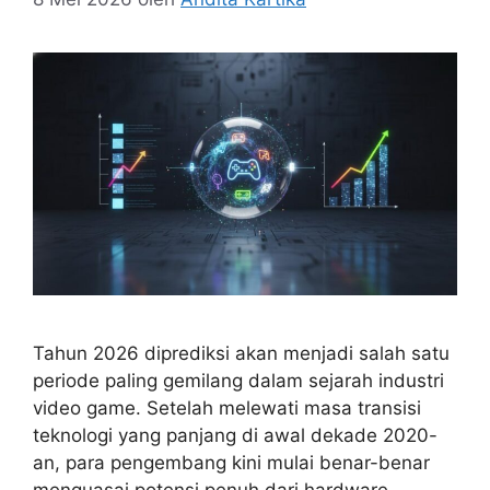
Tahun 2026 diprediksi akan menjadi salah satu
periode paling gemilang dalam sejarah industri
video game. Setelah melewati masa transisi
teknologi yang panjang di awal dekade 2020-
an, para pengembang kini mulai benar-benar
menguasai potensi penuh dari hardware