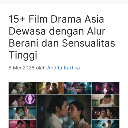
15+ Film Drama Asia
Dewasa dengan Alur
Berani dan Sensualitas
Tinggi
8 Mei 2026
oleh
Andita Kartika