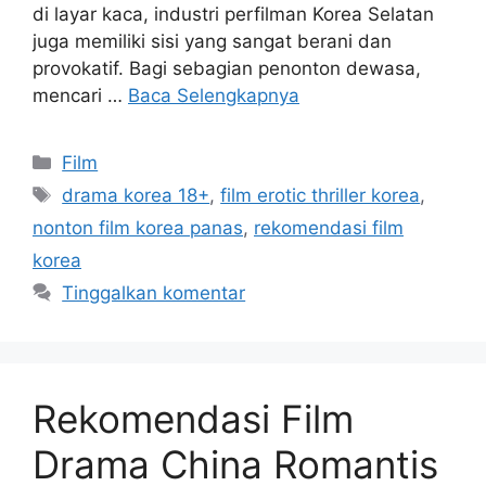
di layar kaca, industri perfilman Korea Selatan
juga memiliki sisi yang sangat berani dan
provokatif. Bagi sebagian penonton dewasa,
mencari …
Baca Selengkapnya
Kategori
Film
Tag
drama korea 18+
,
film erotic thriller korea
,
nonton film korea panas
,
rekomendasi film
korea
Tinggalkan komentar
Rekomendasi Film
Drama China Romantis