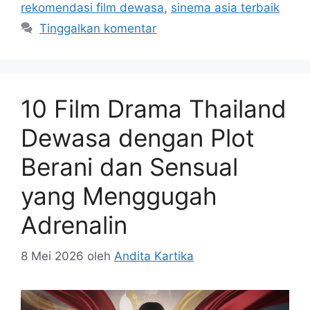
rekomendasi film dewasa
,
sinema asia terbaik
Tinggalkan komentar
10 Film Drama Thailand
Dewasa dengan Plot
Berani dan Sensual
yang Menggugah
Adrenalin
8 Mei 2026
oleh
Andita Kartika