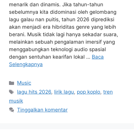
menarik dan dinamis. Jika tahun-tahun
sebelumnya kita didominasi oleh gelombang
lagu galau nan puitis, tahun 2026 diprediksi
akan menjadi era hibriditas genre yang lebih
berani. Musik tidak lagi hanya sekadar suara,
melainkan sebuah pengalaman imersif yang
menggabungkan teknologi audio spasial
dengan sentuhan kearifan lokal …
Baca
Selengkapnya
Kategori
Music
Tag
lagu hits 2026
,
lirik lagu
,
pop koplo
,
tren
musik
Tinggalkan komentar