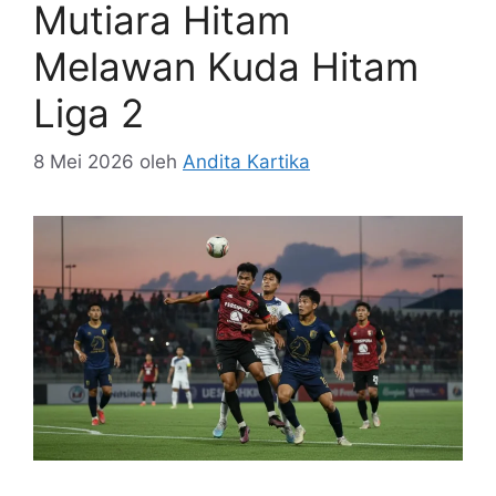
Mutiara Hitam
Melawan Kuda Hitam
Liga 2
8 Mei 2026
oleh
Andita Kartika