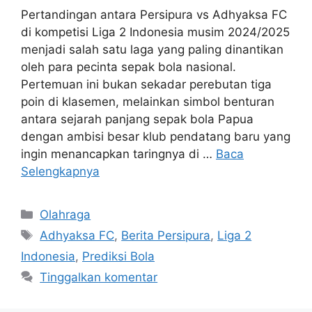
Pertandingan antara Persipura vs Adhyaksa FC
di kompetisi Liga 2 Indonesia musim 2024/2025
menjadi salah satu laga yang paling dinantikan
oleh para pecinta sepak bola nasional.
Pertemuan ini bukan sekadar perebutan tiga
poin di klasemen, melainkan simbol benturan
antara sejarah panjang sepak bola Papua
dengan ambisi besar klub pendatang baru yang
ingin menancapkan taringnya di …
Baca
Selengkapnya
Kategori
Olahraga
Tag
Adhyaksa FC
,
Berita Persipura
,
Liga 2
Indonesia
,
Prediksi Bola
Tinggalkan komentar