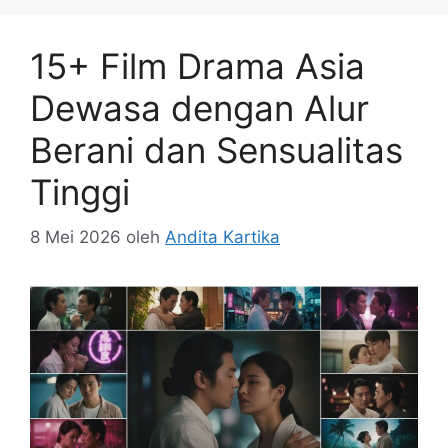
15+ Film Drama Asia
Dewasa dengan Alur
Berani dan Sensualitas
Tinggi
8 Mei 2026
oleh
Andita Kartika