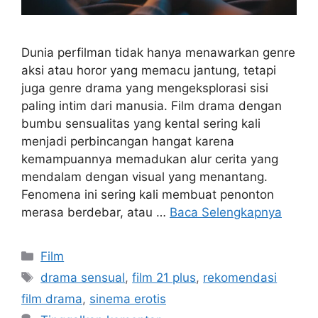
Dunia perfilman tidak hanya menawarkan genre
aksi atau horor yang memacu jantung, tetapi
juga genre drama yang mengeksplorasi sisi
paling intim dari manusia. Film drama dengan
bumbu sensualitas yang kental sering kali
menjadi perbincangan hangat karena
kemampuannya memadukan alur cerita yang
mendalam dengan visual yang menantang.
Fenomena ini sering kali membuat penonton
merasa berdebar, atau …
Baca Selengkapnya
Kategori
Film
Tag
drama sensual
,
film 21 plus
,
rekomendasi
film drama
,
sinema erotis