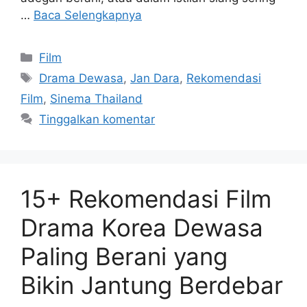
…
Baca Selengkapnya
Kategori
Film
Tag
Drama Dewasa
,
Jan Dara
,
Rekomendasi
Film
,
Sinema Thailand
Tinggalkan komentar
15+ Rekomendasi Film
Drama Korea Dewasa
Paling Berani yang
Bikin Jantung Berdebar