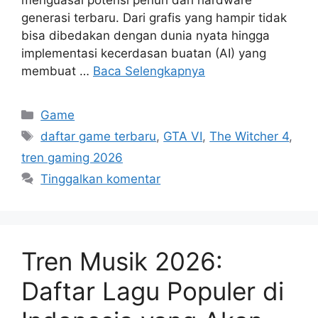
generasi terbaru. Dari grafis yang hampir tidak
bisa dibedakan dengan dunia nyata hingga
implementasi kecerdasan buatan (AI) yang
membuat …
Baca Selengkapnya
Kategori
Game
Tag
daftar game terbaru
,
GTA VI
,
The Witcher 4
,
tren gaming 2026
Tinggalkan komentar
Tren Musik 2026:
Daftar Lagu Populer di