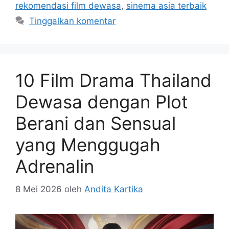
rekomendasi film dewasa
,
sinema asia terbaik
Tinggalkan komentar
10 Film Drama Thailand
Dewasa dengan Plot
Berani dan Sensual
yang Menggugah
Adrenalin
8 Mei 2026
oleh
Andita Kartika