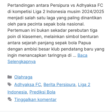
Pertandingan antara Persipura vs Adhyaksa FC
di kompetisi Liga 2 Indonesia musim 2024/2025
menjadi salah satu laga yang paling dinantikan
oleh para pecinta sepak bola nasional.
Pertemuan ini bukan sekadar perebutan tiga
poin di klasemen, melainkan simbol benturan
antara sejarah panjang sepak bola Papua
dengan ambisi besar klub pendatang baru yang
ingin menancapkan taringnya di …
Baca
Selengkapnya
Kategori
Olahraga
Tag
Adhyaksa FC
,
Berita Persipura
,
Liga 2
Indonesia
,
Prediksi Bola
Tinggalkan komentar