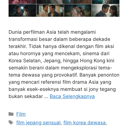
Dunia perfilman Asia telah mengalami
transformasi besar dalam beberapa dekade
terakhir. Tidak hanya dikenal dengan film aksi
atau horornya yang mencekam, sinema dari
Korea Selatan, Jepang, hingga Hong Kong kini
semakin berani dalam mengeksplorasi tema-
tema dewasa yang provokatif. Banyak penonton
yang mencari referensi film drama Asia yang
banyak esek-eseknya membuat si jony tegang
bukan sekadar …
Baca Selengkapnya
Kategori
Film
Tag
film jepang sensual
,
film korea dewasa
,