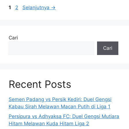
Halaman
Halaman
1
2
Selanjutnya
→
Cari
Cari
Recent Posts
Semen Padang vs Persik Kediri: Duel Gengsi
Kabau Sirah Melawan Macan Putih di Liga 1
Persipura vs Adhyaksa FC: Duel Gengsi Mutiara
Hitam Melawan Kuda Hitam Liga 2