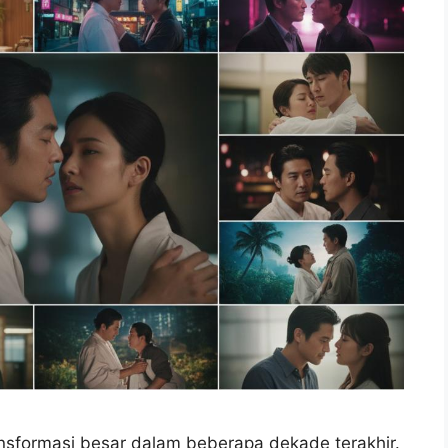
ansformasi besar dalam beberapa dekade terakhir.