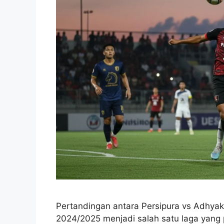
Pertandingan antara Persipura vs Adhyak
2024/2025 menjadi salah satu laga yang p