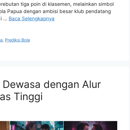
rebutan tiga poin di klasemen, melainkan simbol
bola Papua dengan ambisi besar klub pendatang
di …
Baca Selengkapnya
ia
,
Prediksi Bola
a Dewasa dengan Alur
as Tinggi