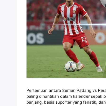
Pertemuan antara Semen Padang vs Persik
paling dinantikan dalam kalender sepak b
panjang, basis suporter yang fanatik, da