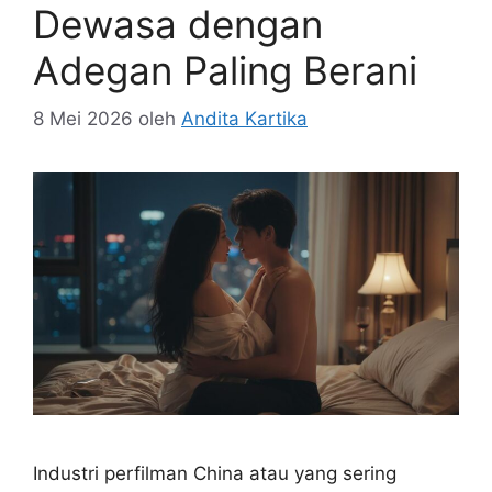
Dewasa dengan
Adegan Paling Berani
8 Mei 2026
oleh
Andita Kartika
Industri perfilman China atau yang sering