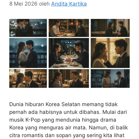
8 Mei 2026
oleh
Andita Kartika
Dunia hiburan Korea Selatan memang tidak
pernah ada habisnya untuk dibahas. Mulai dari
musik K-Pop yang mendunia hingga drama
Korea yang menguras air mata. Namun, di balik
citra romantis dan sopan yang sering kita lihat