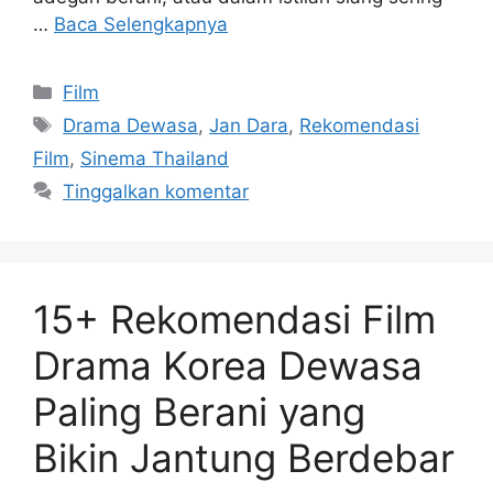
…
Baca Selengkapnya
Kategori
Film
Tag
Drama Dewasa
,
Jan Dara
,
Rekomendasi
Film
,
Sinema Thailand
Tinggalkan komentar
15+ Rekomendasi Film
Drama Korea Dewasa
Paling Berani yang
Bikin Jantung Berdebar