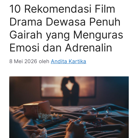
10 Rekomendasi Film
Drama Dewasa Penuh
Gairah yang Menguras
Emosi dan Adrenalin
8 Mei 2026
oleh
Andita Kartika