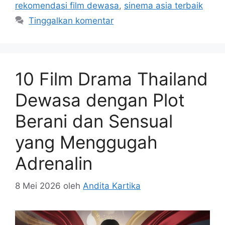
rekomendasi film dewasa
,
sinema asia terbaik
Tinggalkan komentar
10 Film Drama Thailand
Dewasa dengan Plot
Berani dan Sensual
yang Menggugah
Adrenalin
8 Mei 2026
oleh
Andita Kartika