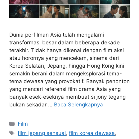
Dunia perfilman Asia telah mengalami
transformasi besar dalam beberapa dekade
terakhir. Tidak hanya dikenal dengan film aksi
atau horornya yang mencekam, sinema dari
Korea Selatan, Jepang, hingga Hong Kong kini
semakin berani dalam mengeksplorasi tema-
tema dewasa yang provokatif. Banyak penonton
yang mencari referensi film drama Asia yang
banyak esek-eseknya membuat si jony tegang
bukan sekadar …
Baca Selengkapnya
Kategori
Film
Tag
film jepang sensual
,
film korea dewasa
,