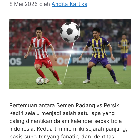
8 Mei 2026
oleh
Andita Kartika
Pertemuan antara Semen Padang vs Persik
Kediri selalu menjadi salah satu laga yang
paling dinantikan dalam kalender sepak bola
Indonesia. Kedua tim memiliki sejarah panjang,
basis suporter yang fanatik, dan identitas