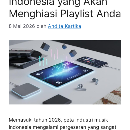
Indonesia yang Akan
Menghiasi Playlist Anda
8 Mei 2026
oleh
Andita Kartika
Memasuki tahun 2026, peta industri musik
Indonesia mengalami pergeseran yang sangat