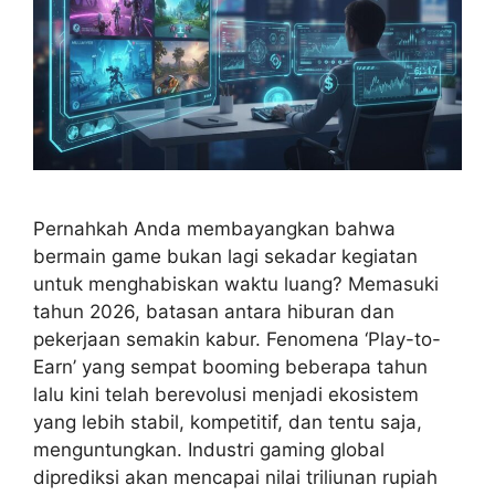
Pernahkah Anda membayangkan bahwa
bermain game bukan lagi sekadar kegiatan
untuk menghabiskan waktu luang? Memasuki
tahun 2026, batasan antara hiburan dan
pekerjaan semakin kabur. Fenomena ‘Play-to-
Earn’ yang sempat booming beberapa tahun
lalu kini telah berevolusi menjadi ekosistem
yang lebih stabil, kompetitif, dan tentu saja,
menguntungkan. Industri gaming global
diprediksi akan mencapai nilai triliunan rupiah