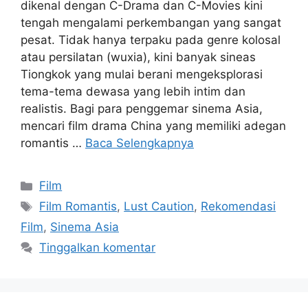
dikenal dengan C-Drama dan C-Movies kini
tengah mengalami perkembangan yang sangat
pesat. Tidak hanya terpaku pada genre kolosal
atau persilatan (wuxia), kini banyak sineas
Tiongkok yang mulai berani mengeksplorasi
tema-tema dewasa yang lebih intim dan
realistis. Bagi para penggemar sinema Asia,
mencari film drama China yang memiliki adegan
romantis …
Baca Selengkapnya
Kategori
Film
Tag
Film Romantis
,
Lust Caution
,
Rekomendasi
Film
,
Sinema Asia
Tinggalkan komentar