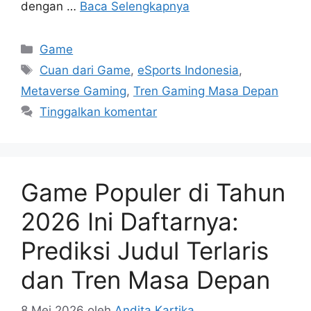
dengan …
Baca Selengkapnya
Kategori
Game
Tag
Cuan dari Game
,
eSports Indonesia
,
Metaverse Gaming
,
Tren Gaming Masa Depan
Tinggalkan komentar
Game Populer di Tahun
2026 Ini Daftarnya:
Prediksi Judul Terlaris
dan Tren Masa Depan
8 Mei 2026
oleh
Andita Kartika