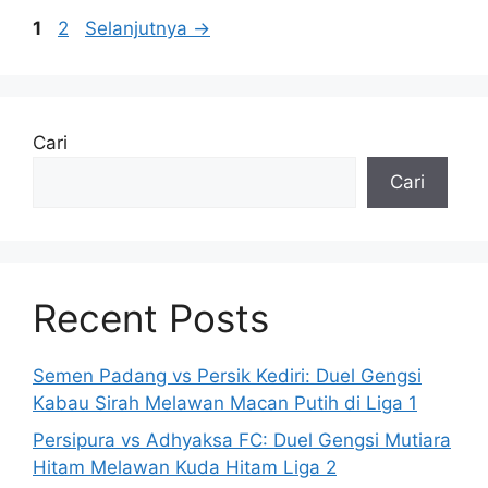
Halaman
Halaman
1
2
Selanjutnya
→
Cari
Cari
Recent Posts
Semen Padang vs Persik Kediri: Duel Gengsi
Kabau Sirah Melawan Macan Putih di Liga 1
Persipura vs Adhyaksa FC: Duel Gengsi Mutiara
Hitam Melawan Kuda Hitam Liga 2