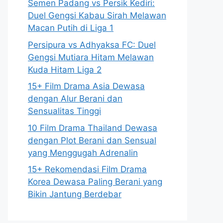
Semen Padang vs Persik Kediri:
Duel Gengsi Kabau Sirah Melawan
Macan Putih di Liga 1
Persipura vs Adhyaksa FC: Duel
Gengsi Mutiara Hitam Melawan
Kuda Hitam Liga 2
15+ Film Drama Asia Dewasa
dengan Alur Berani dan
Sensualitas Tinggi
10 Film Drama Thailand Dewasa
dengan Plot Berani dan Sensual
yang Menggugah Adrenalin
15+ Rekomendasi Film Drama
Korea Dewasa Paling Berani yang
Bikin Jantung Berdebar