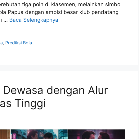
rebutan tiga poin di klasemen, melainkan simbol
bola Papua dengan ambisi besar klub pendatang
di …
Baca Selengkapnya
ia
,
Prediksi Bola
a Dewasa dengan Alur
as Tinggi