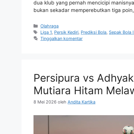
dua klub yang pernah mencicipi manisnya 
bukan sekadar memperebutkan tiga poin
Kategori
Olahraga
Tag
Liga 1
,
Persik Kediri
,
Prediksi Bola
,
Sepak Bola 
Tinggalkan komentar
Persipura vs Adhyak
Mutiara Hitam Mela
8 Mei 2026
oleh
Andita Kartika