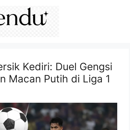
sik Kediri: Duel Gengsi
 Macan Putih di Liga 1