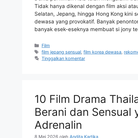
Tidak hanya dikenal dengan film aksi at
Selatan, Jepang, hingga Hong Kong kini
dewasa yang provokatif. Banyak penonton
banyak esek-eseknya membuat si jony t
Kategori
Film
Tag
film jepang sensual
,
film korea dewasa
,
rekome
Tinggalkan komentar
10 Film Drama Thai
Berani dan Sensual
Adrenalin
8 Mei 2026
oleh
Andita Kartika