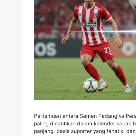
Pertemuan antara Semen Padang vs Persik
paling dinantikan dalam kalender sepak b
panjang, basis suporter yang fanatik, da