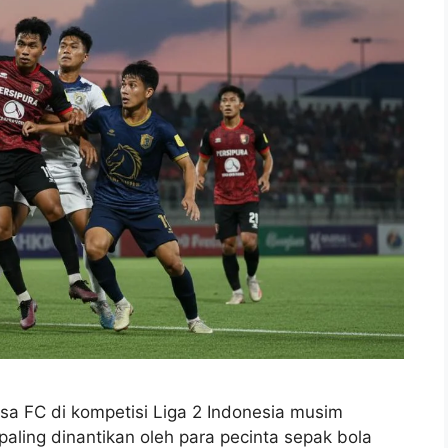
sa FC di kompetisi Liga 2 Indonesia musim
aling dinantikan oleh para pecinta sepak bola