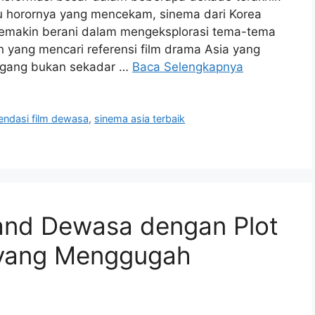
au horornya yang mencekam, sinema dari Korea
 semakin berani dalam mengeksplorasi tema-tema
 yang mencari referensi film drama Asia yang
egang bukan sekadar …
Baca Selengkapnya
ndasi film dewasa
,
sinema asia terbaik
land Dewasa dengan Plot
 yang Menggugah