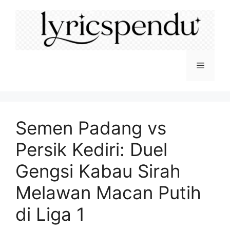
Langsung
ke
isi
Menu
Semen Padang vs
Persik Kediri: Duel
Gengsi Kabau Sirah
Melawan Macan Putih
di Liga 1