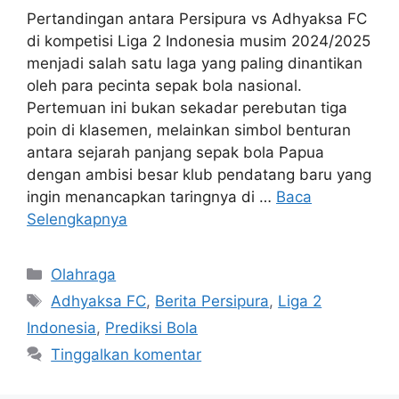
Pertandingan antara Persipura vs Adhyaksa FC
di kompetisi Liga 2 Indonesia musim 2024/2025
menjadi salah satu laga yang paling dinantikan
oleh para pecinta sepak bola nasional.
Pertemuan ini bukan sekadar perebutan tiga
poin di klasemen, melainkan simbol benturan
antara sejarah panjang sepak bola Papua
dengan ambisi besar klub pendatang baru yang
ingin menancapkan taringnya di …
Baca
Selengkapnya
Kategori
Olahraga
Tag
Adhyaksa FC
,
Berita Persipura
,
Liga 2
Indonesia
,
Prediksi Bola
Tinggalkan komentar