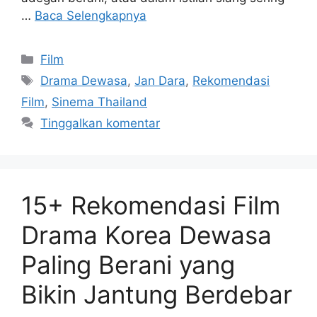
…
Baca Selengkapnya
Kategori
Film
Tag
Drama Dewasa
,
Jan Dara
,
Rekomendasi
Film
,
Sinema Thailand
Tinggalkan komentar
15+ Rekomendasi Film
Drama Korea Dewasa
Paling Berani yang
Bikin Jantung Berdebar