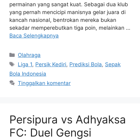
permainan yang sangat kuat. Sebagai dua klub
yang pernah mencicipi manisnya gelar juara di
kancah nasional, bentrokan mereka bukan
sekadar memperebutkan tiga poin, melainkan …
Baca Selengkapnya
Kategori
Olahraga
Tag
Liga 1
,
Persik Kediri
,
Prediksi Bola
,
Sepak
Bola Indonesia
Tinggalkan komentar
Persipura vs Adhyaksa
FC: Duel Gengsi