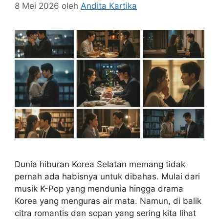
8 Mei 2026
oleh
Andita Kartika
Dunia hiburan Korea Selatan memang tidak
pernah ada habisnya untuk dibahas. Mulai dari
musik K-Pop yang mendunia hingga drama
Korea yang menguras air mata. Namun, di balik
citra romantis dan sopan yang sering kita lihat