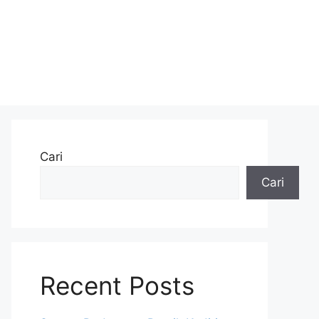
Cari
Cari
Recent Posts