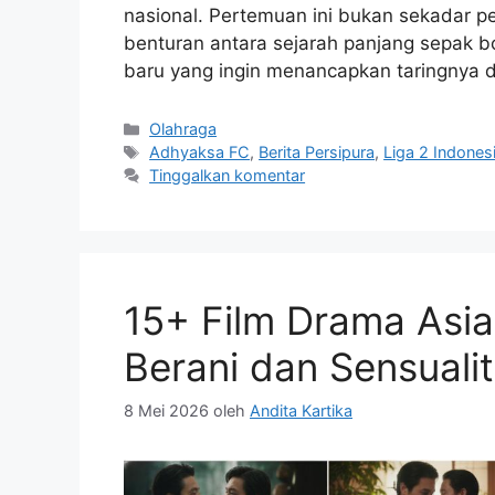
nasional. Pertemuan ini bukan sekadar pe
benturan antara sejarah panjang sepak 
baru yang ingin menancapkan taringnya 
Kategori
Olahraga
Tag
Adhyaksa FC
,
Berita Persipura
,
Liga 2 Indones
Tinggalkan komentar
15+ Film Drama Asi
Berani dan Sensualit
8 Mei 2026
oleh
Andita Kartika