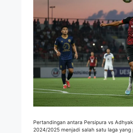
Pertandingan antara Persipura vs Adhyak
2024/2025 menjadi salah satu laga yang p