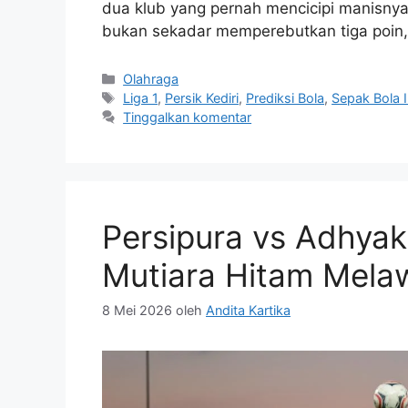
dua klub yang pernah mencicipi manisnya 
bukan sekadar memperebutkan tiga poin
Kategori
Olahraga
Tag
Liga 1
,
Persik Kediri
,
Prediksi Bola
,
Sepak Bola 
Tinggalkan komentar
Persipura vs Adhyak
Mutiara Hitam Mela
8 Mei 2026
oleh
Andita Kartika