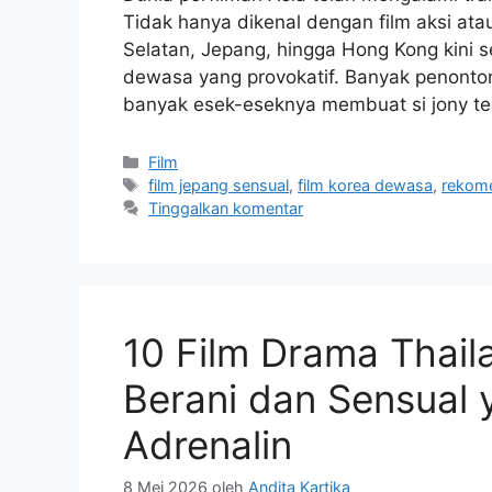
Tidak hanya dikenal dengan film aksi at
Selatan, Jepang, hingga Hong Kong kini
dewasa yang provokatif. Banyak penonton
banyak esek-eseknya membuat si jony t
Kategori
Film
Tag
film jepang sensual
,
film korea dewasa
,
rekome
Tinggalkan komentar
10 Film Drama Thai
Berani dan Sensual
Adrenalin
8 Mei 2026
oleh
Andita Kartika