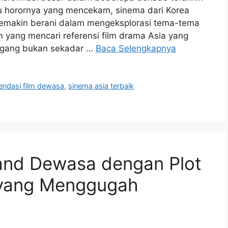
au horornya yang mencekam, sinema dari Korea
 semakin berani dalam mengeksplorasi tema-tema
 yang mencari referensi film drama Asia yang
egang bukan sekadar …
Baca Selengkapnya
ndasi film dewasa
,
sinema asia terbaik
land Dewasa dengan Plot
 yang Menggugah