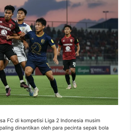
sa FC di kompetisi Liga 2 Indonesia musim
aling dinantikan oleh para pecinta sepak bola