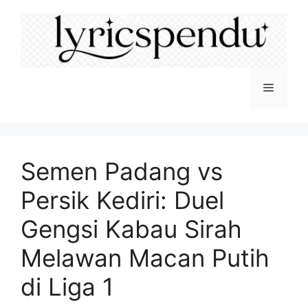
Langsung
ke
isi
Menu
Semen Padang vs
Persik Kediri: Duel
Gengsi Kabau Sirah
Melawan Macan Putih
di Liga 1