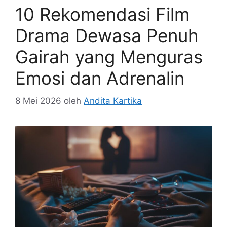
10 Rekomendasi Film
Drama Dewasa Penuh
Gairah yang Menguras
Emosi dan Adrenalin
8 Mei 2026
oleh
Andita Kartika