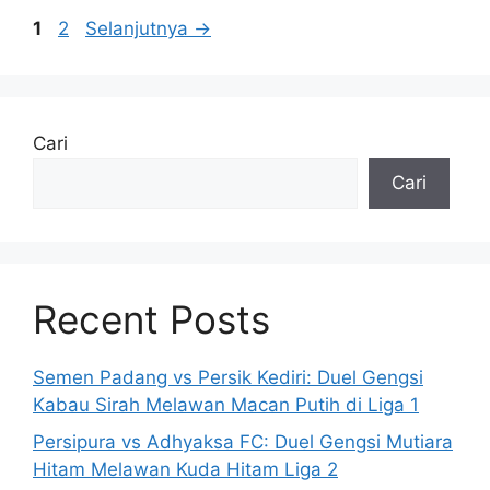
Halaman
Halaman
1
2
Selanjutnya
→
Cari
Cari
Recent Posts
Semen Padang vs Persik Kediri: Duel Gengsi
Kabau Sirah Melawan Macan Putih di Liga 1
Persipura vs Adhyaksa FC: Duel Gengsi Mutiara
Hitam Melawan Kuda Hitam Liga 2