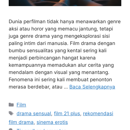
Dunia perfilman tidak hanya menawarkan genre
aksi atau horor yang memacu jantung, tetapi
juga genre drama yang mengeksplorasi sisi
paling intim dari manusia. Film drama dengan
bumbu sensualitas yang kental sering kali
menjadi perbincangan hangat karena
kemampuannya memadukan alur cerita yang
mendalam dengan visual yang menantang.
Fenomena ini sering kali membuat penonton
merasa berdebar, atau …
Baca Selengkapnya
Kategori
Film
Tag
drama sensual
,
film 21 plus
,
rekomendasi
film drama
,
sinema erotis