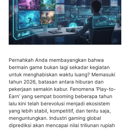
Pernahkah Anda membayangkan bahwa
bermain game bukan lagi sekadar kegiatan
untuk menghabiskan waktu luang? Memasuki
tahun 2026, batasan antara hiburan dan
pekerjaan semakin kabur. Fenomena ‘Play-to-
Earn’ yang sempat booming beberapa tahun
lalu kini telah berevolusi menjadi ekosistem
yang lebih stabil, kompetitif, dan tentu saja,
menguntungkan. Industri gaming global
diprediksi akan mencapai nilai triliunan rupiah