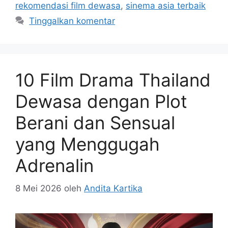
rekomendasi film dewasa
,
sinema asia terbaik
Tinggalkan komentar
10 Film Drama Thailand
Dewasa dengan Plot
Berani dan Sensual
yang Menggugah
Adrenalin
8 Mei 2026
oleh
Andita Kartika