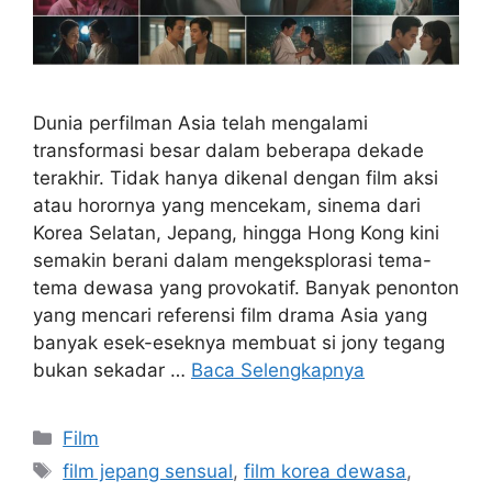
Dunia perfilman Asia telah mengalami
transformasi besar dalam beberapa dekade
terakhir. Tidak hanya dikenal dengan film aksi
atau horornya yang mencekam, sinema dari
Korea Selatan, Jepang, hingga Hong Kong kini
semakin berani dalam mengeksplorasi tema-
tema dewasa yang provokatif. Banyak penonton
yang mencari referensi film drama Asia yang
banyak esek-eseknya membuat si jony tegang
bukan sekadar …
Baca Selengkapnya
Kategori
Film
Tag
film jepang sensual
,
film korea dewasa
,