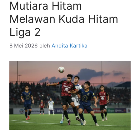
Mutiara Hitam
Melawan Kuda Hitam
Liga 2
8 Mei 2026
oleh
Andita Kartika