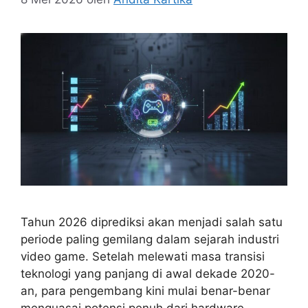
Tahun 2026 diprediksi akan menjadi salah satu
periode paling gemilang dalam sejarah industri
video game. Setelah melewati masa transisi
teknologi yang panjang di awal dekade 2020-
an, para pengembang kini mulai benar-benar
menguasai potensi penuh dari hardware