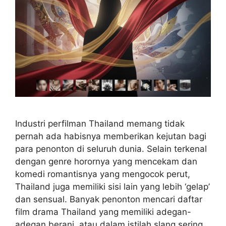
Industri perfilman Thailand memang tidak
pernah ada habisnya memberikan kejutan bagi
para penonton di seluruh dunia. Selain terkenal
dengan genre horornya yang mencekam dan
komedi romantisnya yang mengocok perut,
Thailand juga memiliki sisi lain yang lebih ‘gelap’
dan sensual. Banyak penonton mencari daftar
film drama Thailand yang memiliki adegan-
adegan berani, atau dalam istilah slang sering