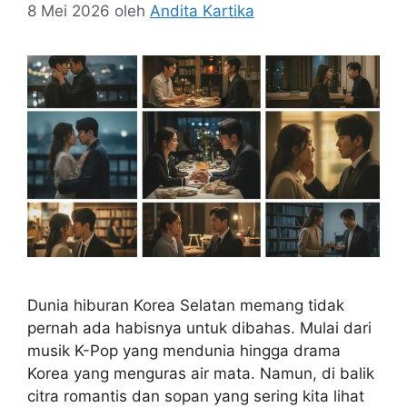
8 Mei 2026
oleh
Andita Kartika
Dunia hiburan Korea Selatan memang tidak
pernah ada habisnya untuk dibahas. Mulai dari
musik K-Pop yang mendunia hingga drama
Korea yang menguras air mata. Namun, di balik
citra romantis dan sopan yang sering kita lihat