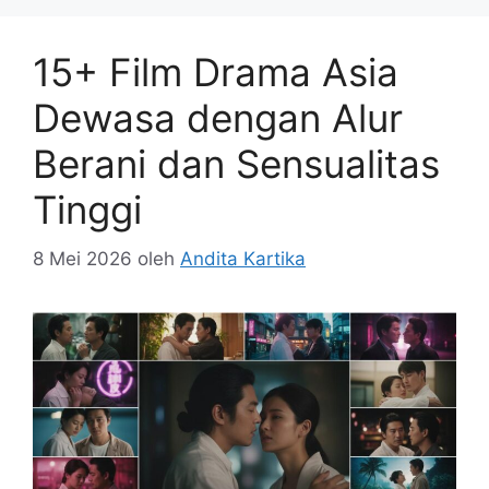
15+ Film Drama Asia
Dewasa dengan Alur
Berani dan Sensualitas
Tinggi
8 Mei 2026
oleh
Andita Kartika