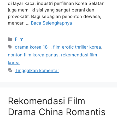
di layar kaca, industri perfilman Korea Selatan
juga memiliki sisi yang sangat berani dan
provokatif. Bagi sebagian penonton dewasa,
mencari …
Baca Selengkapnya
Kategori
Film
Tag
drama korea 18+
,
film erotic thriller korea
,
nonton film korea panas
,
rekomendasi film
korea
Tinggalkan komentar
Rekomendasi Film
Drama China Romantis