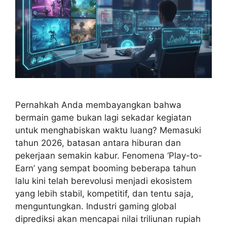
Pernahkah Anda membayangkan bahwa
bermain game bukan lagi sekadar kegiatan
untuk menghabiskan waktu luang? Memasuki
tahun 2026, batasan antara hiburan dan
pekerjaan semakin kabur. Fenomena ‘Play-to-
Earn’ yang sempat booming beberapa tahun
lalu kini telah berevolusi menjadi ekosistem
yang lebih stabil, kompetitif, dan tentu saja,
menguntungkan. Industri gaming global
diprediksi akan mencapai nilai triliunan rupiah