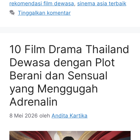
rekomendasi film dewasa
,
sinema asia terbaik
Tinggalkan komentar
10 Film Drama Thailand
Dewasa dengan Plot
Berani dan Sensual
yang Menggugah
Adrenalin
8 Mei 2026
oleh
Andita Kartika