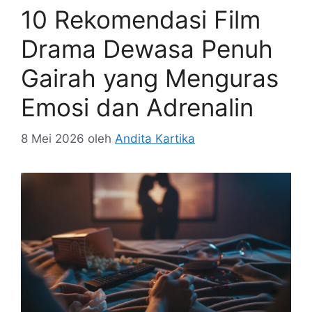
10 Rekomendasi Film
Drama Dewasa Penuh
Gairah yang Menguras
Emosi dan Adrenalin
8 Mei 2026
oleh
Andita Kartika