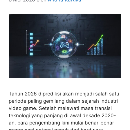
Tahun 2026 diprediksi akan menjadi salah satu
periode paling gemilang dalam sejarah industri
video game. Setelah melewati masa transisi
teknologi yang panjang di awal dekade 2020-
an, para pengembang kini mulai benar-benar
menguasai potensi penuh dari hardware