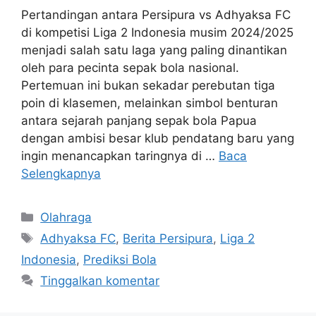
Pertandingan antara Persipura vs Adhyaksa FC
di kompetisi Liga 2 Indonesia musim 2024/2025
menjadi salah satu laga yang paling dinantikan
oleh para pecinta sepak bola nasional.
Pertemuan ini bukan sekadar perebutan tiga
poin di klasemen, melainkan simbol benturan
antara sejarah panjang sepak bola Papua
dengan ambisi besar klub pendatang baru yang
ingin menancapkan taringnya di …
Baca
Selengkapnya
Kategori
Olahraga
Tag
Adhyaksa FC
,
Berita Persipura
,
Liga 2
Indonesia
,
Prediksi Bola
Tinggalkan komentar