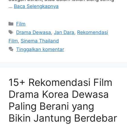
…
Baca Selengkapnya
Kategori
Film
Tag
Drama Dewasa
,
Jan Dara
,
Rekomendasi
Film
,
Sinema Thailand
Tinggalkan komentar
15+ Rekomendasi Film
Drama Korea Dewasa
Paling Berani yang
Bikin Jantung Berdebar