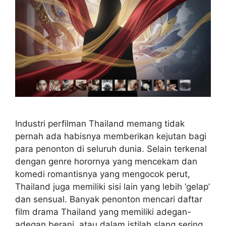
Industri perfilman Thailand memang tidak
pernah ada habisnya memberikan kejutan bagi
para penonton di seluruh dunia. Selain terkenal
dengan genre horornya yang mencekam dan
komedi romantisnya yang mengocok perut,
Thailand juga memiliki sisi lain yang lebih ‘gelap’
dan sensual. Banyak penonton mencari daftar
film drama Thailand yang memiliki adegan-
adegan berani, atau dalam istilah slang sering