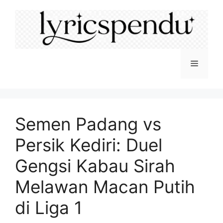
Langsung
ke
isi
Menu
Semen Padang vs
Persik Kediri: Duel
Gengsi Kabau Sirah
Melawan Macan Putih
di Liga 1