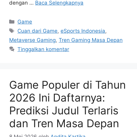
dengan …
Baca Selengkapnya
Kategori
Game
Tag
Cuan dari Game
,
eSports Indonesia
,
Metaverse Gaming
,
Tren Gaming Masa Depan
Tinggalkan komentar
Game Populer di Tahun
2026 Ini Daftarnya:
Prediksi Judul Terlaris
dan Tren Masa Depan
8 Mei 2026
oleh
Andita Kartika