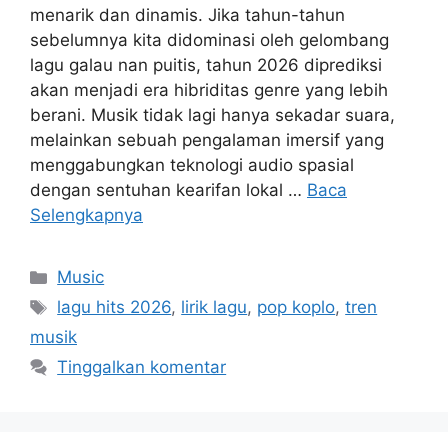
menarik dan dinamis. Jika tahun-tahun
sebelumnya kita didominasi oleh gelombang
lagu galau nan puitis, tahun 2026 diprediksi
akan menjadi era hibriditas genre yang lebih
berani. Musik tidak lagi hanya sekadar suara,
melainkan sebuah pengalaman imersif yang
menggabungkan teknologi audio spasial
dengan sentuhan kearifan lokal …
Baca
Selengkapnya
Kategori
Music
Tag
lagu hits 2026
,
lirik lagu
,
pop koplo
,
tren
musik
Tinggalkan komentar