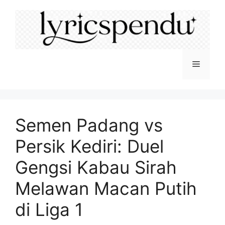
Langsung
ke
isi
Menu
Semen Padang vs
Persik Kediri: Duel
Gengsi Kabau Sirah
Melawan Macan Putih
di Liga 1