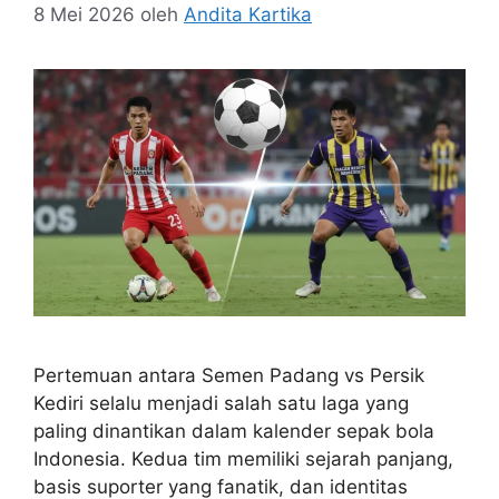
8 Mei 2026
oleh
Andita Kartika
Pertemuan antara Semen Padang vs Persik
Kediri selalu menjadi salah satu laga yang
paling dinantikan dalam kalender sepak bola
Indonesia. Kedua tim memiliki sejarah panjang,
basis suporter yang fanatik, dan identitas