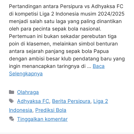
Pertandingan antara Persipura vs Adhyaksa FC
di kompetisi Liga 2 Indonesia musim 2024/2025
menjadi salah satu laga yang paling dinantikan
oleh para pecinta sepak bola nasional.
Pertemuan ini bukan sekadar perebutan tiga
poin di klasemen, melainkan simbol benturan
antara sejarah panjang sepak bola Papua
dengan ambisi besar klub pendatang baru yang
ingin menancapkan taringnya di …
Baca
Selengkapnya
Kategori
Olahraga
Tag
Adhyaksa FC
,
Berita Persipura
,
Liga 2
Indonesia
,
Prediksi Bola
Tinggalkan komentar