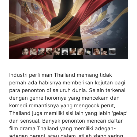
Industri perfilman Thailand memang tidak
pernah ada habisnya memberikan kejutan bagi
para penonton di seluruh dunia. Selain terkenal
dengan genre horornya yang mencekam dan
komedi romantisnya yang mengocok perut,
Thailand juga memiliki sisi lain yang lebih ‘gelap’
dan sensual. Banyak penonton mencari daftar
film drama Thailand yang memiliki adegan-
adegan berani, atau dalam istilah slang sering