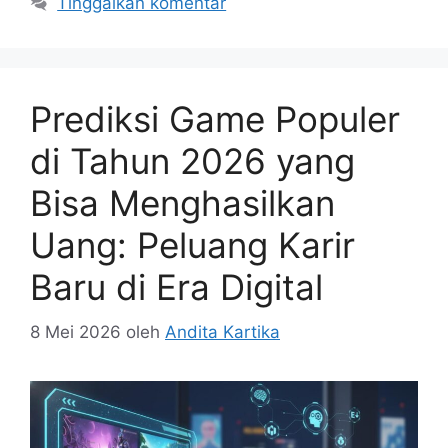
Tinggalkan komentar
Prediksi Game Populer
di Tahun 2026 yang
Bisa Menghasilkan
Uang: Peluang Karir
Baru di Era Digital
8 Mei 2026
oleh
Andita Kartika