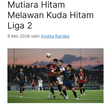
Mutiara Hitam
Melawan Kuda Hitam
Liga 2
8 Mei 2026
oleh
Andita Kartika