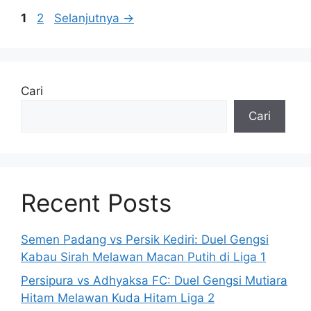
Halaman
Halaman
1
2
Selanjutnya
→
Cari
Cari
Recent Posts
Semen Padang vs Persik Kediri: Duel Gengsi
Kabau Sirah Melawan Macan Putih di Liga 1
Persipura vs Adhyaksa FC: Duel Gengsi Mutiara
Hitam Melawan Kuda Hitam Liga 2