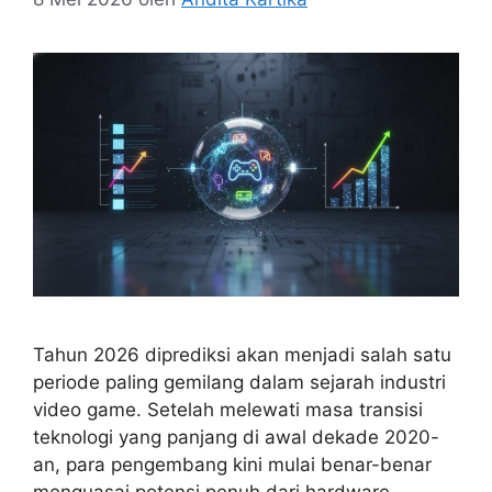
Tahun 2026 diprediksi akan menjadi salah satu
periode paling gemilang dalam sejarah industri
video game. Setelah melewati masa transisi
teknologi yang panjang di awal dekade 2020-
an, para pengembang kini mulai benar-benar
menguasai potensi penuh dari hardware