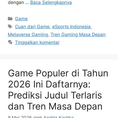
dengan …
Baca Selengkapnya
Kategori
Game
Tag
Cuan dari Game
,
eSports Indonesia
,
Metaverse Gaming
,
Tren Gaming Masa Depan
Tinggalkan komentar
Game Populer di Tahun
2026 Ini Daftarnya:
Prediksi Judul Terlaris
dan Tren Masa Depan
8 Mei 2026
oleh
Andita Kartika