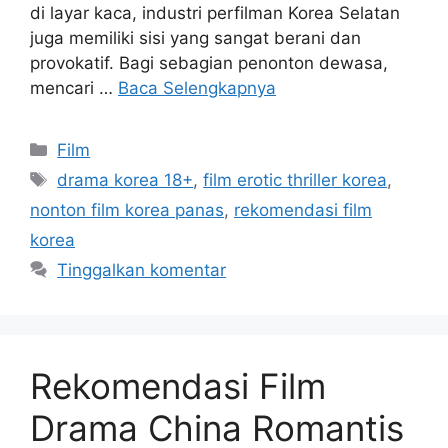
di layar kaca, industri perfilman Korea Selatan
juga memiliki sisi yang sangat berani dan
provokatif. Bagi sebagian penonton dewasa,
mencari …
Baca Selengkapnya
Kategori
Film
Tag
drama korea 18+
,
film erotic thriller korea
,
nonton film korea panas
,
rekomendasi film
korea
Tinggalkan komentar
Rekomendasi Film
Drama China Romantis