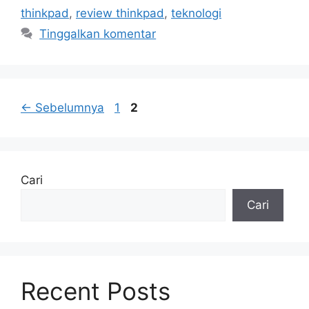
thinkpad
,
review thinkpad
,
teknologi
Tinggalkan komentar
Halaman
Halaman
←
Sebelumnya
1
2
Cari
Cari
Recent Posts