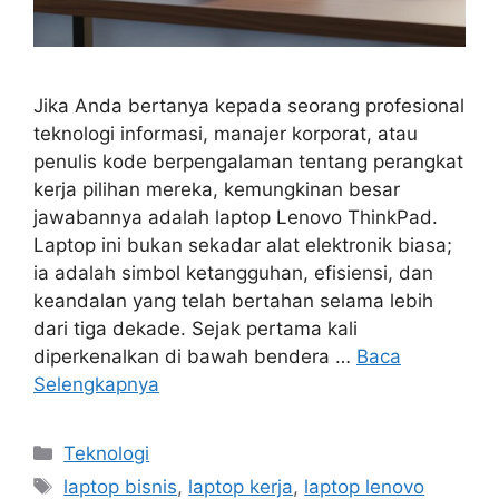
Jika Anda bertanya kepada seorang profesional
teknologi informasi, manajer korporat, atau
penulis kode berpengalaman tentang perangkat
kerja pilihan mereka, kemungkinan besar
jawabannya adalah laptop Lenovo ThinkPad.
Laptop ini bukan sekadar alat elektronik biasa;
ia adalah simbol ketangguhan, efisiensi, dan
keandalan yang telah bertahan selama lebih
dari tiga dekade. Sejak pertama kali
diperkenalkan di bawah bendera …
Baca
Selengkapnya
Kategori
Teknologi
Tag
laptop bisnis
,
laptop kerja
,
laptop lenovo