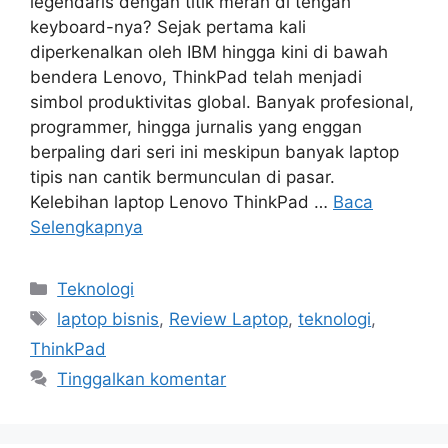
legendaris dengan titik merah di tengah
keyboard-nya? Sejak pertama kali
diperkenalkan oleh IBM hingga kini di bawah
bendera Lenovo, ThinkPad telah menjadi
simbol produktivitas global. Banyak profesional,
programmer, hingga jurnalis yang enggan
berpaling dari seri ini meskipun banyak laptop
tipis nan cantik bermunculan di pasar.
Kelebihan laptop Lenovo ThinkPad …
Baca
Selengkapnya
Kategori
Teknologi
Tag
laptop bisnis
,
Review Laptop
,
teknologi
,
ThinkPad
Tinggalkan komentar