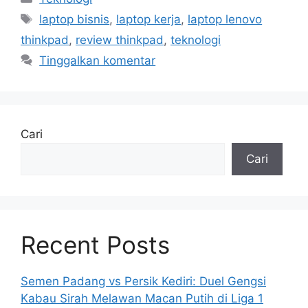
Tag
laptop bisnis
,
laptop kerja
,
laptop lenovo
thinkpad
,
review thinkpad
,
teknologi
Tinggalkan komentar
Cari
Cari
Recent Posts
Semen Padang vs Persik Kediri: Duel Gengsi
Kabau Sirah Melawan Macan Putih di Liga 1