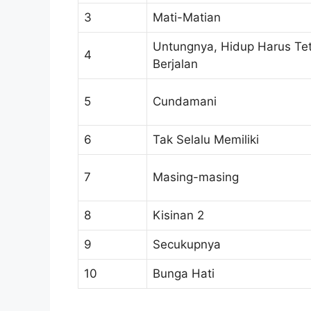
3
Mati-Matian
Untungnya, Hidup Harus Te
4
Berjalan
5
Cundamani
6
Tak Selalu Memiliki
7
Masing-masing
8
Kisinan 2
9
Secukupnya
10
Bunga Hati