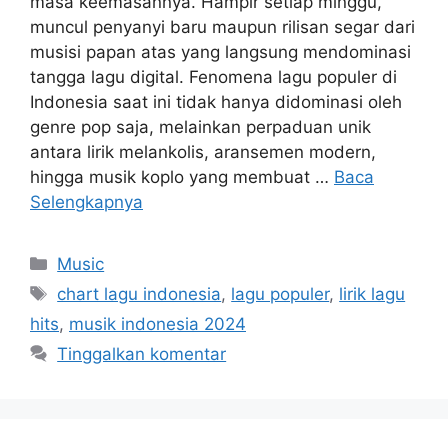
masa keemasannya. Hampir setiap minggu,
muncul penyanyi baru maupun rilisan segar dari
musisi papan atas yang langsung mendominasi
tangga lagu digital. Fenomena lagu populer di
Indonesia saat ini tidak hanya didominasi oleh
genre pop saja, melainkan perpaduan unik
antara lirik melankolis, aransemen modern,
hingga musik koplo yang membuat …
Baca
Selengkapnya
Kategori
Music
Tag
chart lagu indonesia
,
lagu populer
,
lirik lagu
hits
,
musik indonesia 2024
Tinggalkan komentar