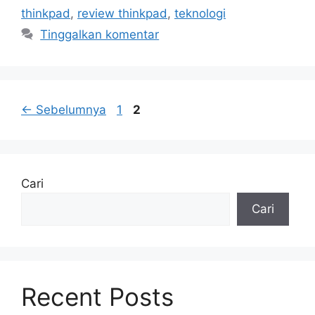
thinkpad
,
review thinkpad
,
teknologi
Tinggalkan komentar
Halaman
Halaman
←
Sebelumnya
1
2
Cari
Cari
Recent Posts