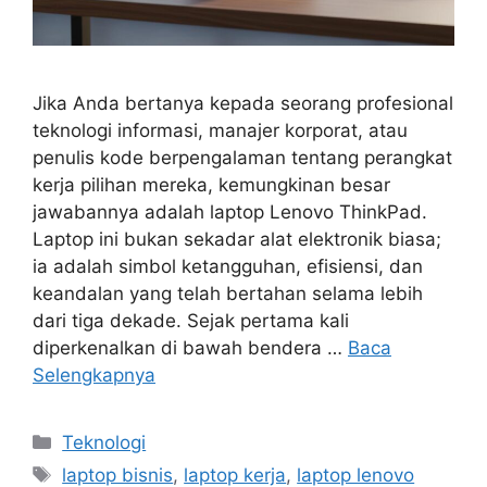
Jika Anda bertanya kepada seorang profesional
teknologi informasi, manajer korporat, atau
penulis kode berpengalaman tentang perangkat
kerja pilihan mereka, kemungkinan besar
jawabannya adalah laptop Lenovo ThinkPad.
Laptop ini bukan sekadar alat elektronik biasa;
ia adalah simbol ketangguhan, efisiensi, dan
keandalan yang telah bertahan selama lebih
dari tiga dekade. Sejak pertama kali
diperkenalkan di bawah bendera …
Baca
Selengkapnya
Kategori
Teknologi
Tag
laptop bisnis
,
laptop kerja
,
laptop lenovo