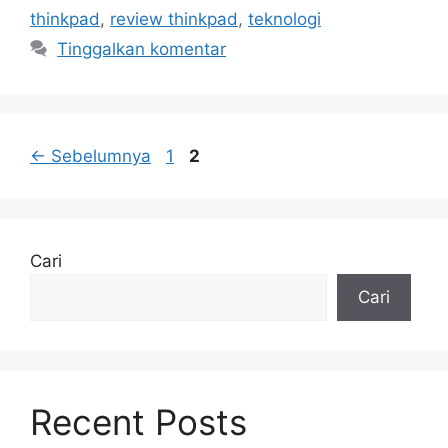
thinkpad
,
review thinkpad
,
teknologi
Tinggalkan komentar
Halaman
Halaman
←
Sebelumnya
1
2
Cari
Cari
Recent Posts