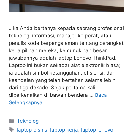
Jika Anda bertanya kepada seorang profesional
teknologi informasi, manajer korporat, atau
penulis kode berpengalaman tentang perangkat
kerja pilihan mereka, kemungkinan besar
jawabannya adalah laptop Lenovo ThinkPad.
Laptop ini bukan sekadar alat elektronik biasa;
ia adalah simbol ketangguhan, efisiensi, dan
keandalan yang telah bertahan selama lebih
dari tiga dekade. Sejak pertama kali
diperkenalkan di bawah bendera …
Baca
Selengkapnya
Kategori
Teknologi
Tag
laptop bisnis
,
laptop kerja
,
laptop lenovo