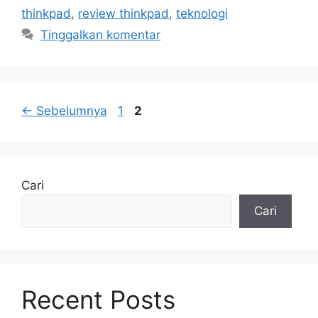
thinkpad
,
review thinkpad
,
teknologi
Tinggalkan komentar
Halaman
Halaman
←
Sebelumnya
1
2
Cari
Cari
Recent Posts