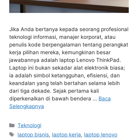
Jika Anda bertanya kepada seorang profesional
teknologi informasi, manajer korporat, atau
penulis kode berpengalaman tentang perangkat
kerja pilihan mereka, kemungkinan besar
jawabannya adalah laptop Lenovo ThinkPad.
Laptop ini bukan sekadar alat elektronik biasa;
ia adalah simbol ketangguhan, efisiensi, dan
keandalan yang telah bertahan selama lebih
dari tiga dekade. Sejak pertama kali
diperkenalkan di bawah bendera …
Baca
Selengkapnya
Kategori
Teknologi
Tag
laptop bisnis
,
laptop kerja
,
laptop lenovo